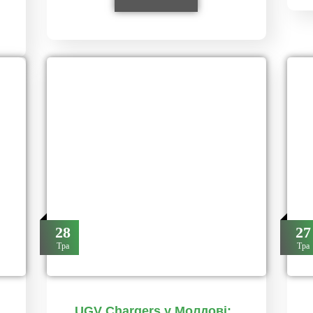
28
27
Тра
Тра
UGV Chargers у Молдові: