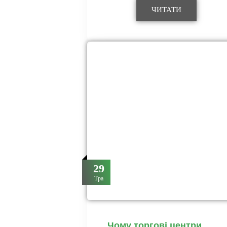
ЧИТАТИ
29
Тра
Чому торгові центри