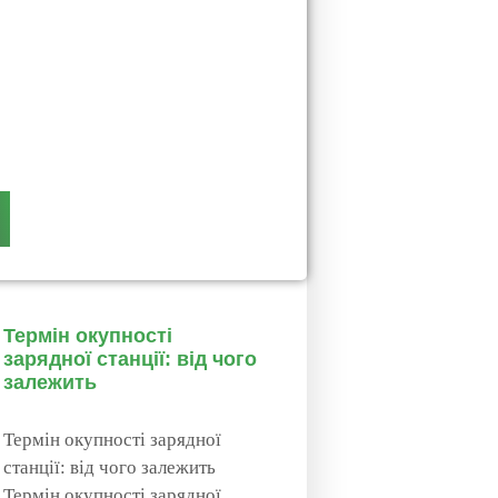
Термін окупності
зарядної станції: від чого
залежить
Термін окупності зарядної
станції: від чого залежить
Термін окупності зарядної…