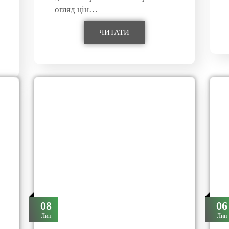
огляд цін…
ЧИТАТИ
08
06
Лип
Лип