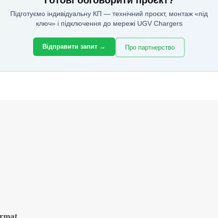
Готові обговорити проєкт?
Підготуємо індивідуальну КП — технічний проєкт, монтаж «під
ключ» і підключення до мережі UGV Chargers
Відправити запит →
Про партнерство
ormat