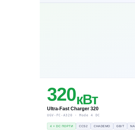
320
кВт
Ultra-Fast Charger 320
UGV-FC-A320 · Mode 4 DC
4 × DC ПОРТИ
CCS2
CHADEMO
GB/T
NA