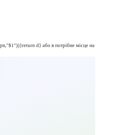
gm,"$1"))}return d} або в потрібне місце на