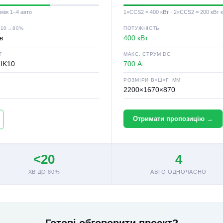
 між 1–4 авто
1×CCS2 = 400 кВт · 2×CCS2 = 200 кВт 
 10→80%
ПОТУЖНІСТЬ
в
400 кВт
Т
МАКС. СТРУМ DC
 IK10
700 А
РОЗМІРИ В×Ш×Г, ММ
2200×1670×870
Отримати пропозицію →
<20
4
ХВ ДО 80%
АВТО ОДНОЧАСНО