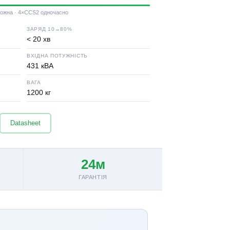
кожна · 4×CCS2 одночасно
ЗАРЯД 10→80%
< 20 хв
ВХІДНА ПОТУЖНІСТЬ
431 кВА
ВАГА
1200 кг
Datasheet
24м
ГАРАНТІЯ