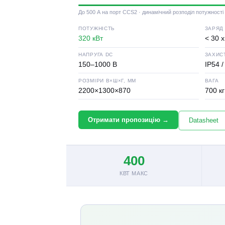
До 500 А на порт CCS2 · динамічний розподіл потужності
ПОТУЖНІСТЬ
ЗАРЯД
320 кВт
< 30 х
НАПРУГА DC
ЗАХИС
150–1000 В
IP54 /
РОЗМІРИ В×Ш×Г, ММ
ВАГА
2200×1300×870
700 кг
Отримати пропозицію →
Datasheet
400
КВТ МАКС