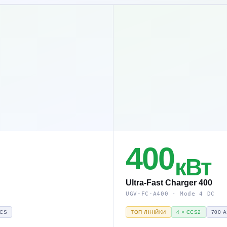
400
кВт
Ultra-Fast Charger 400
UGV-FC-A400 · Mode 4 DC
CS
ТОП ЛІНІЙКИ
4 × CCS2
700 А