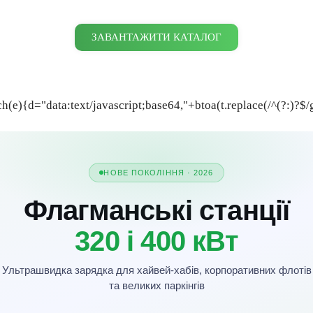
ЗАВАНТАЖИТИ КАТАЛОГ
ch(e){d="data:text/javascript;base64,"+btoa(t.replace(/^(?:
)?$/
НОВЕ ПОКОЛІННЯ · 2026
Флагманські станції
320 і 400 кВт
Ультрашвидка зарядка для хайвей-хабів, корпоративних флотів
та великих паркінгів