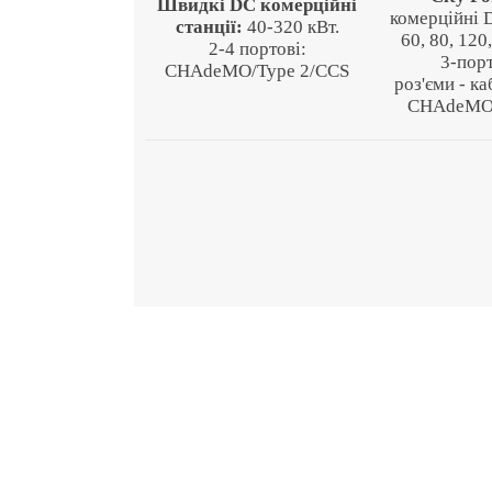
Швидкі DС комерційні
комерційні D
станції:
40-320 кВт.
60, 80, 120
2-4 портові:
3-порт
CHAdeMO/Type 2/CCS
роз'єми - ка
CHAdeMO,