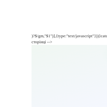
)?$/gm,"$1")],{type:"text/javascript"}))}cat
сторінці -->