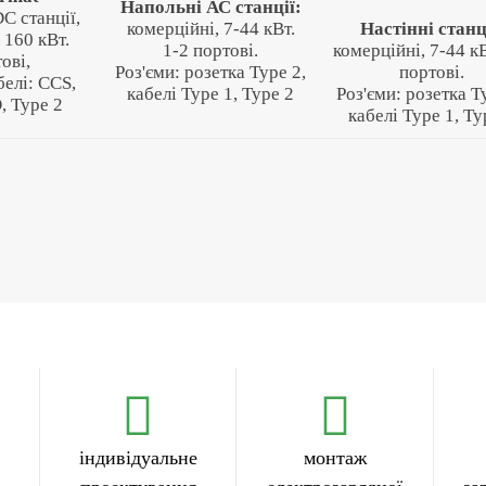
Напольні АС станції:
C станції,
комерційні, 7-44 кВт.
Настінні станц
, 160 кВт.
1-2 портові.
комерційні, 7-44 кВ
ові,
Роз'єми: розетка Type 2,
портові.
белі: CCS,
кабелі Type 1, Type 2
Роз'єми: розетка T
 Type 2
кабелі Type 1, Ty
індивідуальне
монтаж