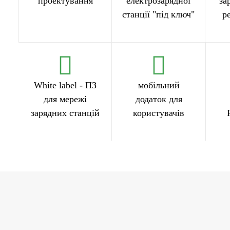
проектування
електрозарядної
за
станції "під ключ"
р
White label - ПЗ
мобільний
для мережі
додаток для
зарядних станцій
користувачів