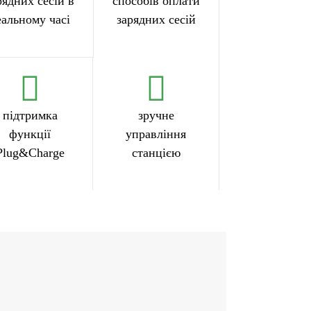
рядних сесій в
способів оплати
еальному часі
зарядних сесій
підтримка
зручне
функції
управління
Plug&Charge
станцією