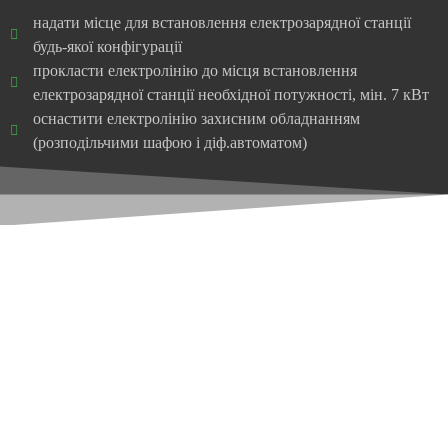
надати місце для встановлення електрозарядної станції
будь-якої конфігурації
прокласти електролінію до місця встановлення
електрозарядної станції необхідної потужності, мін. 7 кВт
оснастити електролінію захисним обладнанням
(розподільчими шафою і діф.автоматом)