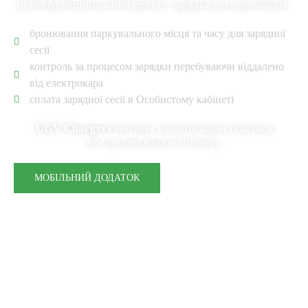
повнофункціональний процес зарядки електромобіля:
бронювання паркувального місця та часу для зарядної
сесії
контроль за процесом зарядки перебуваючи віддалено
від електрокара
сплата зарядної сесії в Особистому кабінеті
UGV Chargers
мотивує клієнтів користуватися
послугами вашого бізнесу
МОБІЛЬНИЙ ДОДАТОК