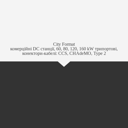
City Format
комерційні DC станції, 60, 80, 120, 160 kW трипортові,
конектори-кабелі: CCS, CHAdeMO, Type 2