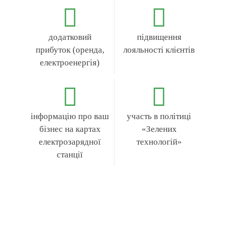
додатковий
підвищення
прибуток (оренда,
лояльності клієнтів
електроенергія)
інформацію про ваш
участь в політиці
бізнес на картах
«Зелених
електрозарядної
технологій»
станції
UGV Chargers
здійснює: