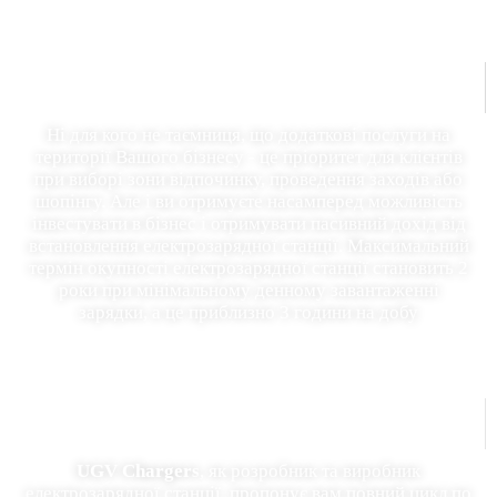
Інвестиції в бізнес
Ні для кого не таємниця, що додаткові послуги на
території Вашого бізнесу - це пріоритет для клієнтів
при виборі зони відпочинку, проведення заходів або
шопінгу. Але і ви отримуєте насамперед можливість
інвестувати в бізнес і отримувати пасивний дохід від
встановлення електрозарядної станції. Максимальний
термін окупності електрозарядної станції становить 2
роки при мінімальному денному завантаженні
зарядки, а це приблизно 3 години на добу
Full-service
UGV Chargers
, як розробник та виробник
електрозарядної станції, пропонує вам повний цикл по