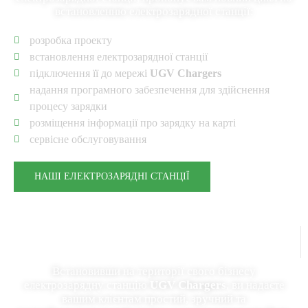
встановленню електрозарядної станції:
розробка проекту
встановлення електрозарядної станції
підключення її до мережі
UGV Chargers
надання програмного забезпечення для здійснення
процесу зарядки
розміщення інформації про зарядку на карті
сервісне обслуговування
НАШІ ЕЛЕКТРОЗАРЯДНІ СТАНЦІЇ
Клієнтам
Встановивши на території свого бізнесу
електрозарядну станцію
UGV Chargers
, ви надаєте
вашим клієнтам простий, зручний та