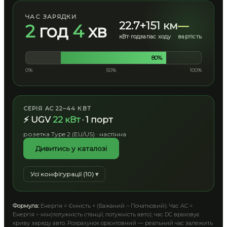
ЧАС ЗАРЯДКИ
22.7
+151 км
—
2
год
4
хв
кВт·год
запас ходу
вартість
80%
0%
50%
100%
СЕРІЯ AC 22–44 КВТ
⚡ UGV
22 кВт
· 1 порт
розетка Type 2 (EU/US) · настінна
Дивитись у каталозі
Усі конфігурації (10) ▾
Формула:
Енергія = Ємність × (Бажаний − Початковий). Час AC =
Енергія ÷ мін(потужність станції; потужність авто); час DC враховує
криву заряду авто. Розрахунок орієнтовний — реальний час залежить