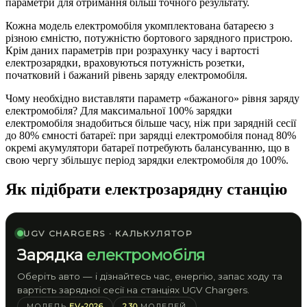
параметри для отримання більш точного результату.
Кожна модель електромобіля укомплектована батареєю з
різною ємністю, потужністю бортового зарядного пристрою.
Крім даних параметрів при розрахунку часу і вартості
електрозарядки, враховуються потужність розетки,
початковий і бажаний рівень заряду електромобіля.
Чому необхідно виставляти параметр «бажаного» рівня заряду
електромобіля? Для максимальної 100% зарядки
електромобіля знадобиться більше часу, ніж при зарядній сесії
до 80% ємності батареї: при зарядці електромобіля понад 80%
окремі акумулятори батареї потребують балансуванню, що в
свою чергу збільшує період зарядки електромобіля до 100%.
Як підібрати електрозарядну станцію
UGV CHARGERS · КАЛЬКУЛЯТОР
Зарядка
електромобіля
Оберіть авто — і дізнайтесь час, енергію, запас ходу та
вартість зарядної сесії на станціях UGV Chargers.
МОДЕЛЬ
EV-2026
230
МОДЕЛЕЙ