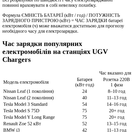
повинні враховувати в собі невелику похибку.
Формула
ЄМНІСТЬ БАТАРЕЇ (кВт / год) / ПОТУЖНІСТЬ
ЗАРЯДНОГО ПРИСТРОЮ (кВт) = ЧАС ЗАРЯДКИ батареї
електромобіля (ч) може вважатися достатньою для прогнозу
необхідного часу для електрозарядки.
Час зарядки популярних
електромобілів на станціях UGV
Chargers
Час вказано для
Батарея
Розетка 220В
Модель електромобіля
(кВт·год)
1 фаза
Nissan Leaf (1 покоління)
24
8–10 год
Nissan Leaf (2 покоління)
40
11–13 год
Tesla Model 3 Standard
54
14–16 год
Tesla Model S 75D
75
20+ год
Tesla Model Y Long Range
75
20+ год
Renault Zoe 52 кВт
52
13–15 год
BMW i3
42
11–13 год