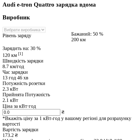
Audi e-tron Quattro
зарядка вдома
Виробник
Бажаний:
50
%
Рівень заряду
200
км
Зарядить на:
30 %
[1]
120
км
Швидкість зарядки
8.7
км/год
Час зарядки
13
год
46
хв
Потужність розетки
2.3
кВт
Прийнята Потужність
2.1
кВт
Ціна за кВт⋅год
₴
*Вкажіть ціну за 1 кВт-год у вашому регіоні для розрахунку
вартості
Вартість зарядки
173.2
₴