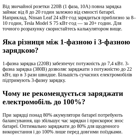
Від звичайної розетки 220В (1 фаза, 10А) повна зарядка
займає від 8 до 20 годин залежно від ємності батареї.
Наприклад, Nissan Leaf 24 кВт·год зарядиться приблизно за 8–
10 годин, Tesla Model S 75 кВт·год — за 20+ годин. Для
точного розрахунку скористайтесь калькулятором вище.
Яка різниця між 1-фазною і 3-фазною
зарядкою?
1-фазна зарядка (220В) забезпечує потужність до 7,4 кВт. 3-
фазна зарядка (380В) дозволяє заряджати з потужністю до 22
кВт, що в 3 рази швидше. Більшість сучасних електромобілів
підтримують 3-фазну зарядку.
Чому не рекомендується заряджати
електромобіль до 100%?
При зарядці понад 80% акумулятори батареї потребують
балансування, що збільшує час зарядки і прискорює знос
батареї. Оптимально заряджати до 80% для щоденного
використання і до 100% лише перед довгими поїздками.