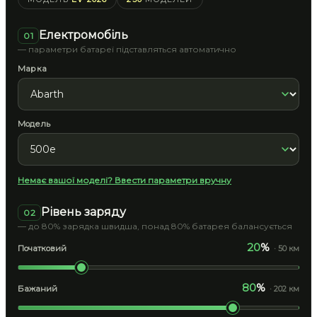
Електромобіль
01
— параметри батареї підставляться автоматично
Марка
Модель
Немає вашої моделі? Ввести параметри вручну
Рівень заряду
02
— до 80% зарядка швидша, понад 80% батарея балансується
20
%
Початковий
· 50 км
80
%
Бажаний
· 202 км