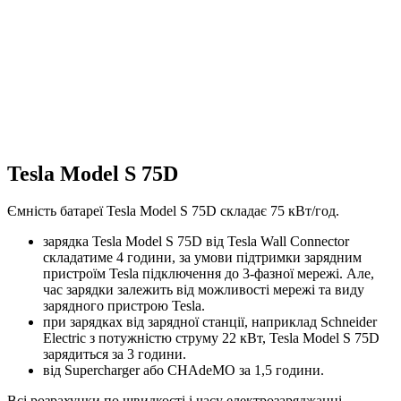
Tesla Model S 75D
Ємність батареї Tesla Model S 75D складає 75 кВт/год.
зарядка Tesla Model S 75D від Tesla Wall Connector
складатиме 4 години, за умови підтримки зарядним
пристроїм Tesla підключення до 3-фазної мережі. Але,
час зарядки залежить від можливості мережі та виду
зарядного пристрою Tesla.
при зарядках від зарядної станції, наприклад Schneider
Electric з потужністю струму 22 кВт, Tesla Model S 75D
зарядиться за 3 години.
від Supercharger або CHAdeMO за 1,5 години.
Всі розрахунки по швидкості і часу електрозаряджанні