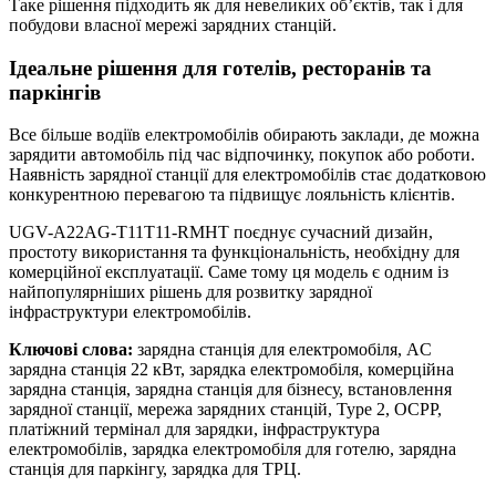
Таке рішення підходить як для невеликих об’єктів, так і для
побудови власної мережі зарядних станцій.
Ідеальне рішення для готелів, ресторанів та
паркінгів
Все більше водіїв електромобілів обирають заклади, де можна
зарядити автомобіль під час відпочинку, покупок або роботи.
Наявність зарядної станції для електромобілів стає додатковою
конкурентною перевагою та підвищує лояльність клієнтів.
UGV-A22AG-T11T11-RMHT поєднує сучасний дизайн,
простоту використання та функціональність, необхідну для
комерційної експлуатації. Саме тому ця модель є одним із
найпопулярніших рішень для розвитку зарядної
інфраструктури електромобілів.
Ключові слова:
зарядна станція для електромобіля, AC
зарядна станція 22 кВт, зарядка електромобіля, комерційна
зарядна станція, зарядна станція для бізнесу, встановлення
зарядної станції, мережа зарядних станцій, Type 2, OCPP,
платіжний термінал для зарядки, інфраструктура
електромобілів, зарядка електромобіля для готелю, зарядна
станція для паркінгу, зарядка для ТРЦ.