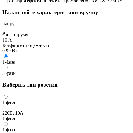
[1] Середня ефективність електромобіля ≈
23.8
kWh/100 км
Налаштуйте характеристики вручну
напруга
В
Сила струму
10
А
Коефіцієнт потужності
0.99
Вт
1-фаза
3-фази
Виберіть тип розетки
1 фаза
220В, 10А
1 фаза
1 фаза