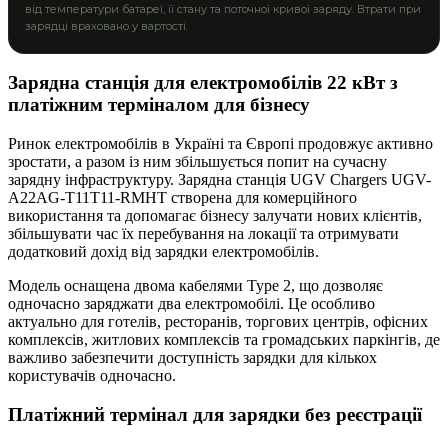
від температури батареї, її стану та поточної кривої заряду. Втрати при
зарядці враховано у вартості.
Зарядна станція для електромобілів 22 кВт з
платіжним терміналом для бізнесу
Ринок електромобілів в Україні та Європі продовжує активно
зростати, а разом із ним збільшується попит на сучасну
зарядну інфраструктуру. Зарядна станція UGV Chargers UGV-
A22AG-T11T11-RMHT створена для комерційного
використання та допомагає бізнесу залучати нових клієнтів,
збільшувати час їх перебування на локації та отримувати
додатковий дохід від зарядки електромобілів.
Модель оснащена двома кабелями Type 2, що дозволяє
одночасно заряджати два електромобілі. Це особливо
актуально для готелів, ресторанів, торгових центрів, офісних
комплексів, житлових комплексів та громадських паркінгів, де
важливо забезпечити доступність зарядки для кількох
користувачів одночасно.
Платіжний термінал для зарядки без реєстрації