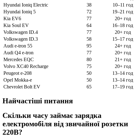
Hyundai Ioniq Electric
38
10–11 год
Hyundai Ioniq 5
72
19–21 год
Kia EV6
77
20+ год
Kia Soul EV
64
16–18 год
Volkswagen ID.4
77
20+ год
Volkswagen ID.3
58
15–17 год
Audi e-tron 55
95
24+ год
Audi Q4 e-tron
77
20+ год
Mercedes EQC
80
21+ год
Volvo XC40 Recharge
75
20+ год
Peugeot e-208
50
13–14 год
Opel Mokka-e
50
13–14 год
Chevrolet Bolt EV
65
17–19 год
Найчастіші питання
Скільки часу займає зарядка
електромобіля від звичайної розетки
220В?