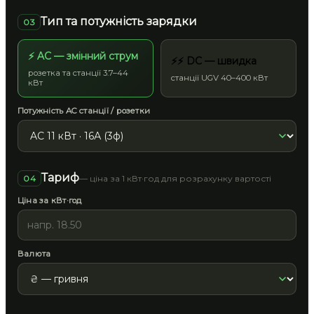
Тип та потужність зарядки
03
⚡ AC — змінний струм
⚡⚡ DC — швидка
розетка та станції 3.7–44
станції UGV 40–400 кВт
кВт
Потужність AC станції / розетки
Тариф
04
— ціна за 1 кВт·год для розрахунку вартості
Ціна за кВт·год
Валюта