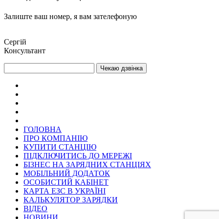
Залиште ваш номер, я вам зателефоную
Сергій
Консультант
Чекаю дзвінка
ГОЛОВНА
ПРО КОМПАНІЮ
КУПИТИ СТАНЦІЮ
ПІДКЛЮЧИТИСЬ ДО МЕРЕЖІ
БІЗНЕС НА ЗАРЯДНИХ СТАНЦІЯХ
Раз на місяць ми відправляємо дайджест з
МОБІЛЬНИЙ ДОДАТОК
новинами нашої компанії
ОСОБИСТИЙ КАБІНЕТ
Електронна пошта
*
КАРТА ЕЗС В УКРАЇНІ
КАЛЬКУЛЯТОР ЗАРЯДКИ
ВІДЕО
НОВИНИ