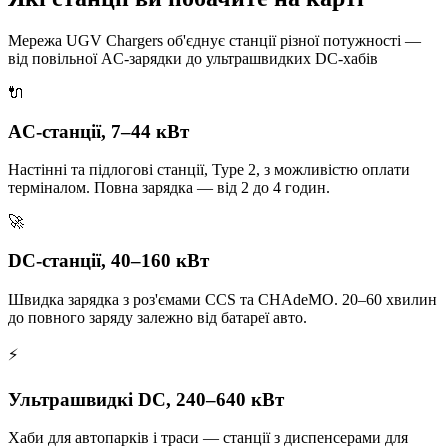
Мережа UGV Chargers об'єднує станції різної потужності —
від повільної AC-зарядки до ультрашвидких DC-хабів
🔌
AC-станції, 7–44 кВт
Настінні та підлогові станції, Type 2, з можливістю оплати
терміналом. Повна зарядка — від 2 до 4 годин.
🚀
DC-станції, 40–160 кВт
Швидка зарядка з роз'ємами CCS та CHAdeMO. 20–60 хвилин
до повного заряду залежно від батареї авто.
⚡
Ультрашвидкі DC, 240–640 кВт
Хаби для автопарків і траси — станції з диспенсерами для