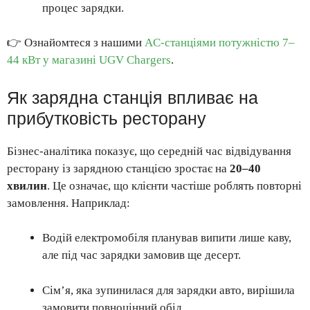
процес зарядки.
👉 Ознайомтеся з нашими
AC-станціями потужністю 7–
44 кВт у магазині UGV Chargers
.
Як зарядна станція впливає на
прибутковість ресторану
Бізнес-аналітика показує, що середній час відвідування
ресторану із зарядною станцією зростає на
20–40
хвилин
. Це означає, що клієнти частіше роблять повторні
замовлення. Наприклад:
Водій електромобіля планував випити лише каву,
але під час зарядки замовив ще десерт.
Сім’я, яка зупинилася для зарядки авто, вирішила
замовити повноцінний обід.