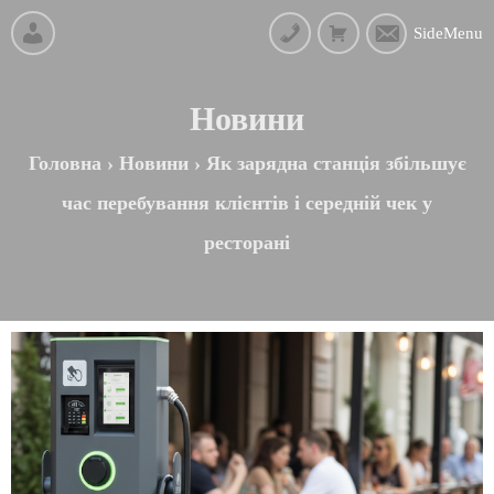
SideMenu
Новини
Головна
›
Новини
›
Як зарядна станція збільшує
час перебування клієнтів і середній чек у
ресторані