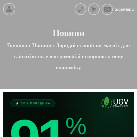
SideMenu
Новини
Головна
›
Новини
›
Зарядні станції як магніт для
клієнтів: як електромобілі створюють нову
економіку