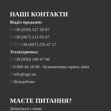
НАШІ КОНТАКТИ
Відділ продажів:
+38 (050) 327 50 07
+38 (067) 212 05 07
+38 (067) 235 47 17
Техпідтримка:
+38 (050) 100 97 96
0 800 40 10 90
- безкоштовна гаряча лінія
info@ugv.ua
Цілодобово
МАЄТЕ ПИТАННЯ?
Раз на місяць ми відправляємо дайджест з
новинами нашої компанії
Зв'яжіться з нами