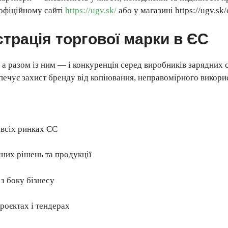
офіційному сайті
https://ugv.sk/
або у магазині
https://ugv.sk
трація торгової марки в ЄС
 а разом із ним — і конкуренція серед виробників зарядних 
зпечує захист бренду від копіювання, неправомірного викори
 всіх ринках ЄС
чних рішень та продукції
 з боку бізнесу
роєктах і тендерах