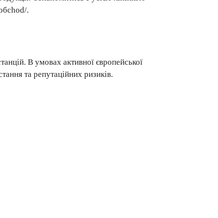
/обchod/
.
станцій. В умовах активної європейської
стання та репутаційних ризиків.