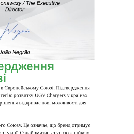
вердження
і
и в Європейському Союзі. Підтвердження
атегію розвитку UGV Chargers у країнах
е рішення відкриває нові можливості для
ого Союзу. Це означає, що бренд отримує
продукції. Ознайомитись з усією лінійкою