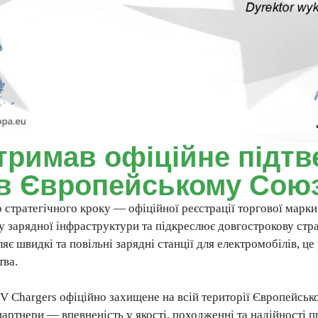
тримав офіційне підт
 в Європейському Союз
 стратегічного кроку — офіційної реєстрації торгової марк
у зарядної інфраструктури та підкреслює довгострокову стр
яє швидкі та повільні зарядні станції для електромобілів, ц
тва.
GV Chargers офіційно захищене на всій території Європейськ
партнери — впевненість у якості, походженні та надійності 