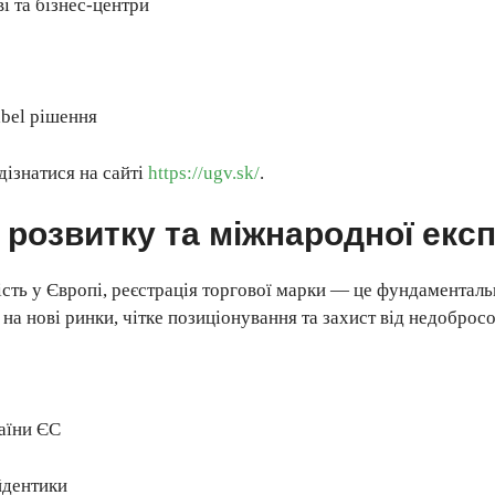
і та бізнес-центри
abel рішення
ізнатися на сайті
https://ugv.sk/
.
розвитку та міжнародної експ
ість у Європі, реєстрація торгової марки — це фундаменталь
на нові ринки, чітке позиціонування та захист від недобросо
раїни ЄС
йдентики