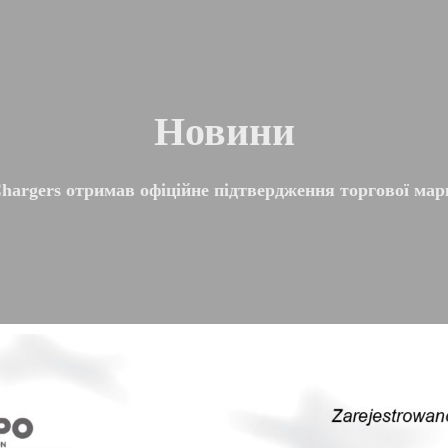
Новини
argers отримав офіційне підтвердження торгової ма