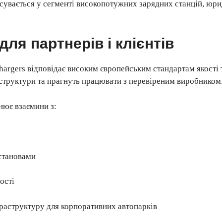
сувається у сегменті високопотужних зарядних станцій, юр
для партнерів і клієнтів
rgers відповідає високим європейським стандартам якості т
аструктури та прагнуть працювати з перевіреним виробником
нює взаємини з:
становами
ості
раструктуру для корпоративних автопарків