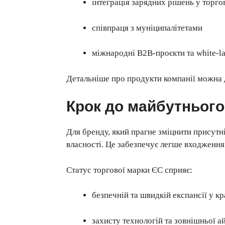
інтеграція зарядних рішень у торгов
співпраця з муніципалітетами
міжнародні B2B-проєкти та white-l
Детальніше про продукти компанії можна д
Крок до майбутнього 
Для бренду, який прагне зміцнити присутн
власності. Це забезпечує легше входження 
Статус торгової марки ЄС сприяє:
безпечній та швидкій експансії у к
захисту технологій та зовнішньої а