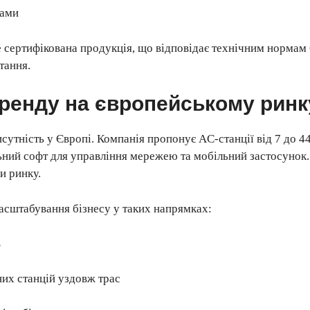
рами
сертифікована продукція, що відповідає технічним нормам 
тання.
ренду на європейському ринк
тність у Європі. Компанія пропонує AC-станції від 7 до 44
льний софт для управління мережею та мобільний застосунок.
и ринку.
асштабування бізнесу у таких напрямках:
в
их станцій уздовж трас