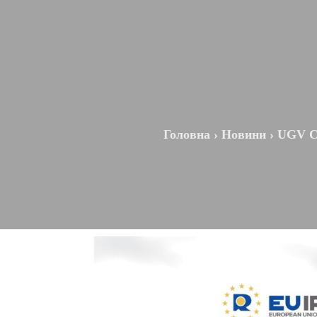
Головна
›
Новини
›
UGV Ch