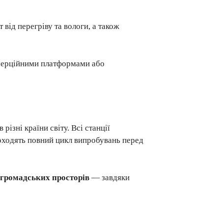
ст від перегріву та вологи, а також
омерційними платформами або
ізні країни світу. Всі станції
оходять повний цикл випробувань перед
і громадських просторів
— завдяки