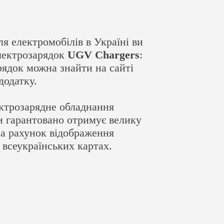
я електромобілів в Україні ви
лектрозарядок
UGV Chargers
:
рядок можна знайти на сайті
додатку.
ктрозарядне обладнання
и гарантовано отримує велику
 за рахунок відображення
 всеукраїнських картах.