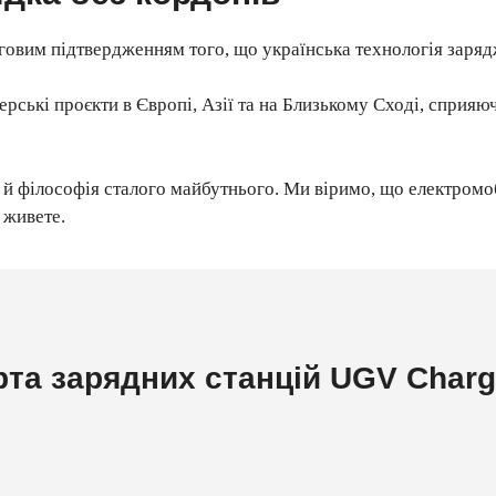
ерговим підтвердженням того, що українська технологія заря
ські проєкти в Європі, Азії та на Близькому Сході, сприяю
 й філософія сталого майбутнього. Ми віримо, що електромо
 живете.
рта зарядних станцій UGV Charg