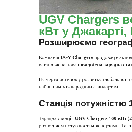
UGV Chargers в
кВт у Джакарті, 
Розширюємо географ
Компанія
UGV Chargers
продовжує активн
встановлена нова
швидкісна зарядна ста
Це черговий крок у розвитку глобальної і
найвищим міжнародним стандартам.
Станція потужністю 1
Зарядна станція
UGV Chargers 160 кВт (
розподілом потужності між портами. Така