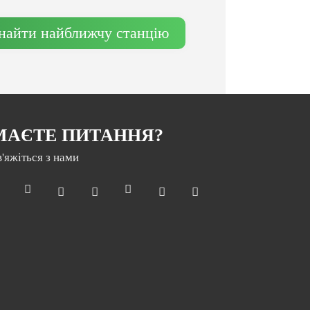
найти найближчу станцію
МАЄТЕ ПИТАННЯ?
в'яжіться з нами
Раз на місяць ми відправляємо дайджест з