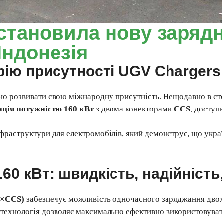
становила нову зарядн
Індонезія
ію присутності UGV Chargers
о розвивати свою міжнародну присутність. Нещодавно в ст
нція потужністю 160 кВт
з двома конекторами
CCS
, доступ
нфраструктури для електромобілів, який демонструє, що укра
60 кВт: швидкість, надійність
2×CCS)
забезпечує можливість одночасного заряджання двох
 технологія дозволяє максимально ефективно використовуват