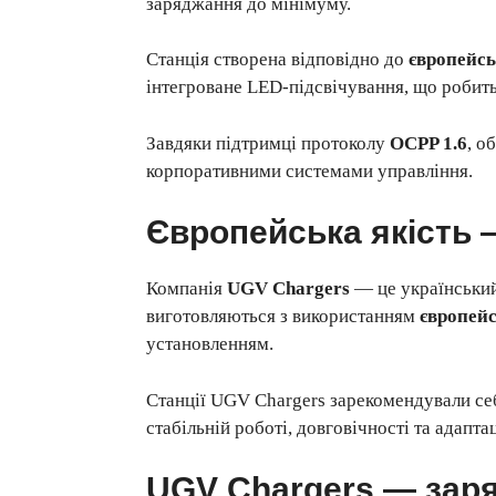
заряджання до мінімуму.
Станція створена відповідно до
європейсь
інтегроване LED-підсвічування, що робить 
Завдяки підтримці протоколу
OCPP 1.6
, о
корпоративними системами управління.
Європейська якість 
Компанія
UGV Chargers
— це український 
виготовляються з використанням
європейс
установленням.
Станції UGV Chargers зарекомендували се
стабільній роботі, довговічності та адапта
UGV Chargers — заря