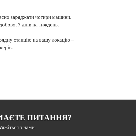
асно заряджати чотири машини.
добово, 7 днів на тиждень.
рядну станцію на вашу локацію –
жерів.
МАЄТЕ ПИТАННЯ?
в'яжіться з нами