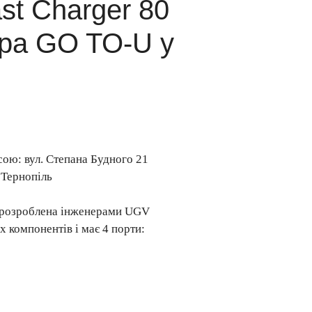
st Charger 80
ора GO TO-U у
сою: вул. Степана Будного 21
. Тернопіль
і розроблена інженерами UGV
х компонентів і має 4 порти: