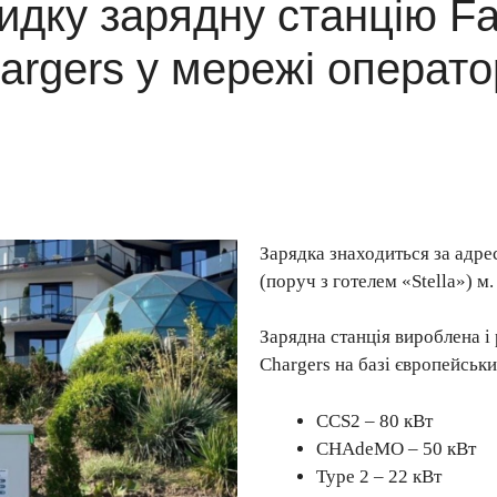
идку зарядну станцію Fa
argers у мережі операт
Зарядка знаходиться за адре
(поруч з готелем «Stella») м
Зарядна станція вироблена 
Chargers на базі європейськи
CCS2 – 80 кВт
CHAdeMO – 50 кВт
Type 2 – 22 кВт