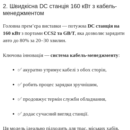
2. Швидкісна DC станція 160 кВт з кабель-
менеджментом
Головна прем’єра виставки — потужна
DC станція на
160 кВт
з портами
CCS2 та GB/T
, яка дозволяє зарядити
авто до 80% за 20–30 хвилин.
Ключова інновація —
система кабель-менеджменту
:
✅ акуратно утримує кабелі з обох сторін,
✅ робить процес зарядки зручнішим,
✅ продовжує термін служби обладнання,
✅ додає сучасний вигляд станції.
Ця модель ідеально підходить для трас, міських хабів,