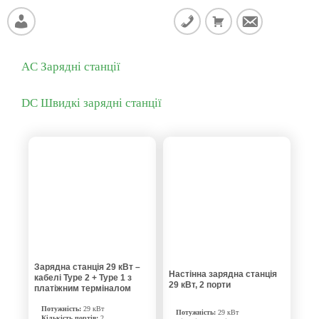
SideMenu
AC Зарядні станції
DC Швидкі зарядні станції
Зарядна станція 29 кВт –
Настінна зарядна станція
кабелі Type 2 + Type 1 з
29 кВт, 2 порти
платіжним терміналом
Потужність:
29 кВт
Потужність:
29 кВт
Кількість портів:
2