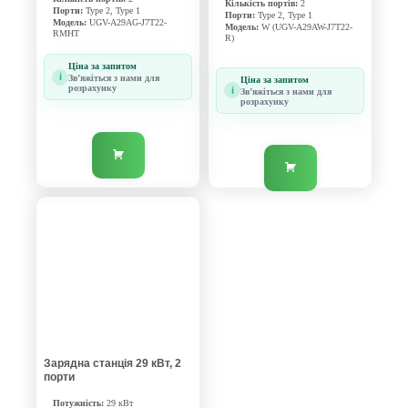
Кількість портів:
2
Порти:
Type 2, Type 1
Порти:
Type 2, Type 1
Модель:
UGV-A29AG-J7T22-
Модель:
W (UGV-A29AW-J7T22-
RMHT
R)
Ціна за запитом
i
Звʼяжіться з нами для
Ціна за запитом
розрахунку
i
Звʼяжіться з нами для
розрахунку
Зарядна станція 29 кВт, 2
порти
Потужність:
29 кВт