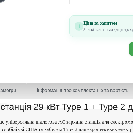
Ціна за запитом
i
Звʼяжіться з нами для розрах
аметри
Інформація про комплектацію та вартість
танція 29 кВт Type 1 + Type 2 
універсальна підлогова AC зарядна станція для електромо
томобілів зі США та кабелем Type 2 для європейських електр