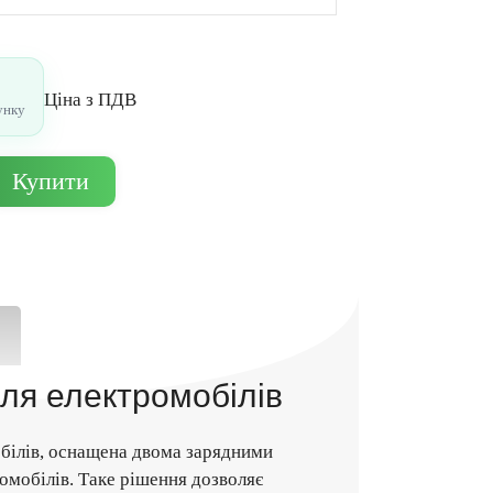
Цiна з ПДВ
унку
Купити
для електромобілів
білів, оснащена двома зарядними
омобілів. Таке рішення дозволяє