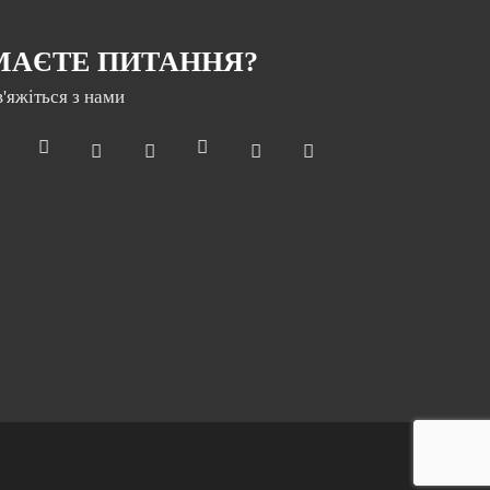
МАЄТЕ ПИТАННЯ?
в'яжіться з нами
Раз на місяць ми відправляємо дайджест з
новинами нашої компанії
Електронна пошта
*
Підписатися