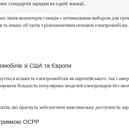
их стандартів зарядки на одній локації.
 типів конекторів станція є оптимальним вибором для грома
в та інших об’єктів з різноманітним потоком електромобілів.
омобілів зі США та Європи
ється кількість електромобілів як європейського, так і аме
говувати більшість популярних моделей електрокарів без не
тів, які прагнуть забезпечити максимальну доступність заря
ідтримкою OCPP