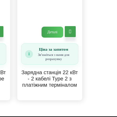
Деталі
Ціна за запитом
i
Звʼяжіться з нами для
розрахунку
кВт
Зарядна станція 22 кВт
pe
- 2 кабелі Type 2 з
платіжним терміналом