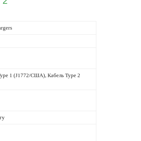
 2
rgers
ype 1 (J1772/США), Кабель Type 2
)
гу