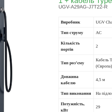
1 + кабель Type
UGV-A29AG-J7T22-R
Виробник
UGV Cha
Тип струму
AC
Кількість
2
портів
Кабель T
Тип роз’єму
(Європа
Довжина
4,5 м
кабелю
Тип виконання
На підло
Потужність,
29
кВт