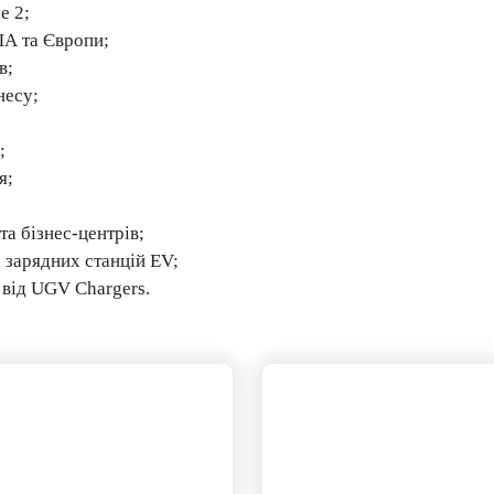
e 2;
ША та Європи;
в;
несу;
;
я;
та бізнес-центрів;
 зарядних станцій EV;
 від UGV Chargers.