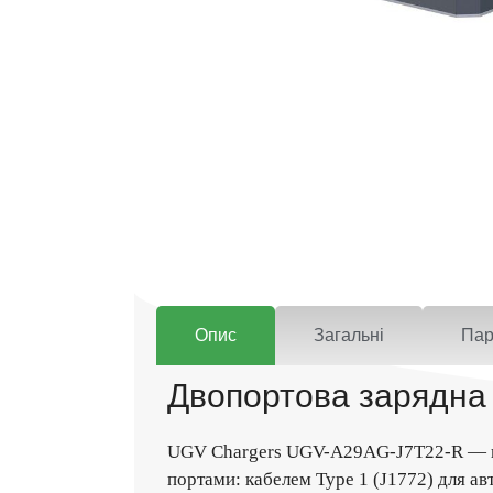
Опис
Загальні
Пар
Двопортова зарядна с
UGV Chargers UGV-A29AG-J7T22-R — це 
портами: кабелем Type 1 (J1772) для ав