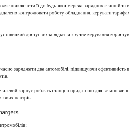
оляє підключити її до будь-якої мережі зарядних станцій та 
іддалено контролювати роботу обладнання, керувати тарифам
ує швидкий доступ до зарядки та зручне керування користу
очасно заряджати два автомобілі, підвищуючи ефективність 
тів.
талевий корпус роблять станцію придатною для встановлення
ргових центрів.
hargers
ктромобілів;