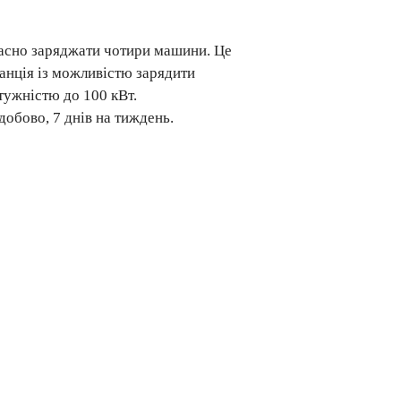
асно заряджати чотири машини. Це
танція із можливістю зарядити
отужністю до 100 кВт.
добово, 7 днів на тиждень.