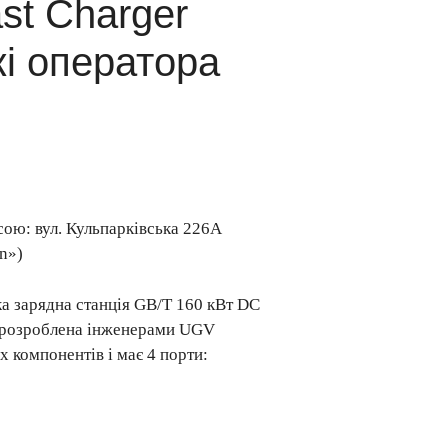
st Charger
жі оператора
сою: вул. Кульпарківська 226А
en»)
а зарядна станція GB/T 160 кВт DC
і розроблена інженерами UGV
х компонентів і має 4 порти: