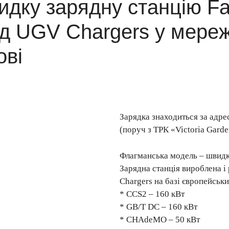
идку зарядну станцію Fa
ід UGV Chargers у мере
ові
Зарядка знаходиться за адре
(поруч з ТРК «Victoria Gard
Флагманська модель – швидк
Зарядна станція вироблена 
Chargers на базі європейськи
* CCS2 – 160 кВт
* GB/T DC – 160 кВт
* CHAdeMO – 50 кВт