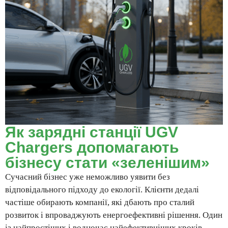
Як зарядні станції UGV
Chargers допомагають
бізнесу стати «зеленішим»
Сучасний бізнес уже неможливо уявити без
відповідального підходу до екології. Клієнти дедалі
частіше обирають компанії, які дбають про сталий
розвиток і впроваджують енергоефективні рішення. Один
із найпростіших і водночас найефективніших кроків —