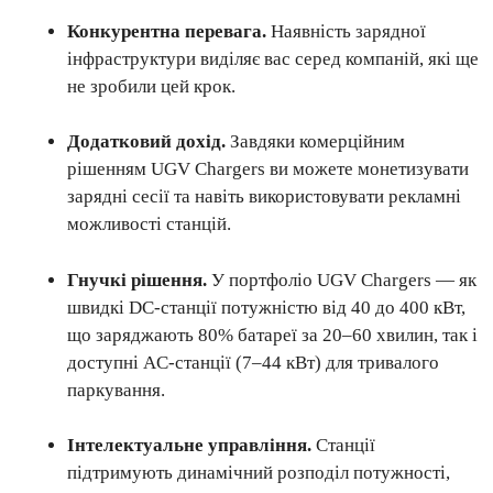
Конкурентна перевага.
Наявність зарядної
інфраструктури виділяє вас серед компаній, які ще
не зробили цей крок.
Додатковий дохід.
Завдяки комерційним
рішенням UGV Chargers ви можете монетизувати
зарядні сесії та навіть використовувати рекламні
можливості станцій.
Гнучкі рішення.
У портфоліо UGV Chargers — як
швидкі DC-станції потужністю від 40 до 400 кВт,
що заряджають 80% батареї за 20–60 хвилин, так і
доступні AC-станції (7–44 кВт) для тривалого
паркування.
Інтелектуальне управління.
Станції
підтримують динамічний розподіл потужності,