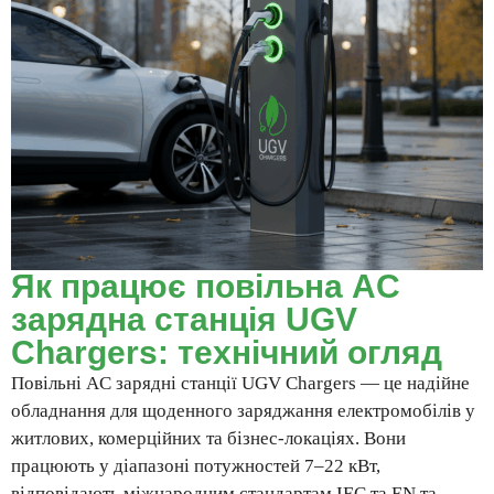
Як працює повільна AC
зарядна станція UGV
Chargers: технічний огляд
Повільні AC зарядні станції UGV Chargers — це надійне
обладнання для щоденного заряджання електромобілів у
житлових, комерційних та бізнес-локаціях. Вони
працюють у діапазоні потужностей 7–22 кВт,
відповідають міжнародним стандартам IEC та EN та