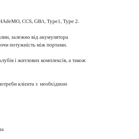
CHAdeMO, CCS, GB/t, Type1, Type 2.
илин, залежно від акумулятора
яючи потужність між портами.
клубів і житлових комплексів, а також
потреби клієнта з необхідною
ua