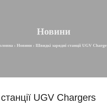
Новини
оловна
›
Новини
›
Швидкі зарядні станції UGV Charge
 станції UGV Chargers