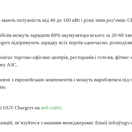
мають потужність від 40 до 160 кВт і різні типи роз’ємів: 
обілів можуть зарядити 80% акумулятора всього за 20-60 хв
rgers підтримують зарядку всіх портів одночасно, розподіл
інгах торгово-офісних центрів, ресторанів і готелів, фітнес-
ежу АЗС.
влені з європейських компонентів і можуть вироблятися під 
тю.
ії UGV Chargers на
веб-сайті
.
анцій, зв’язуйтеся з нашими менеджерами: Email info@ugv.