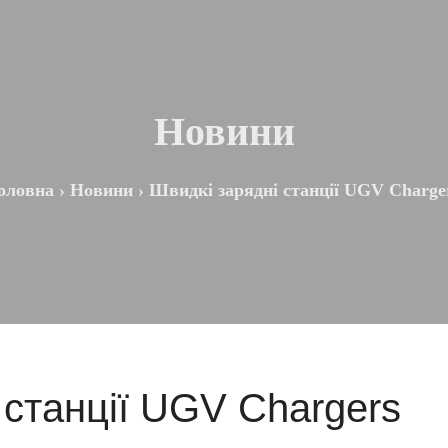
Новини
оловна
›
Новини
›
Швидкі зарядні станції UGV Charge
 станції UGV Chargers