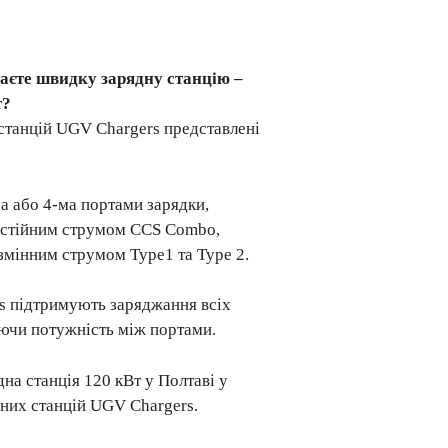
аєте швидку зарядну станцію –
т?
станцій UGV Chargers представлені
ма або 4-ма портами зарядки,
остійним струмом CCS Combo,
мінним струмом Type1 та Type 2.
rs підтримують заряджання всіх
яючи потужність між портами.
на станція 120 кВт у Полтаві у
них станцій UGV Chargers.