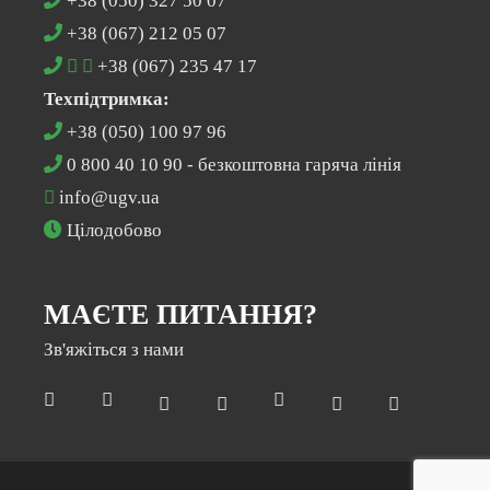
+38 (050) 327 50 07
+38 (067) 212 05 07
+38 (067) 235 47 17
Техпідтримка:
+38 (050) 100 97 96
0 800 40 10 90
- безкоштовна гаряча лінія
info@ugv.ua
Цілодобово
МАЄТЕ ПИТАННЯ?
Раз на місяць ми відправляємо дайджест з
новинами нашої компанії
Зв'яжіться з нами
Електронна пошта
*
Підписатися