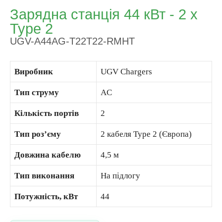
Зарядна станція 44 кВт - 2 х
Type 2
UGV-A44AG-T22T22-RMHT
Виробник
UGV Chargers
Тип струму
AC
Кількість портів
2
Тип роз’єму
2 кабеля Type 2 (Європа)
Довжина кабелю
4,5 м
Тип виконання
На підлогу
Потужність, кВт
44