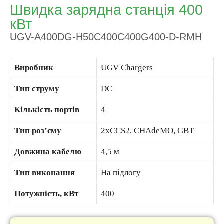
Швидка зарядна станція 400
кВт
UGV-A400DG-H50С400C400G400-D-RMH
Виробник
UGV Chargers
Тип струму
DC
Кількість портів
4
Тип роз’єму
2хCCS2, CHAdeMO, GBT
Довжина кабелю
4,5 м
Тип виконання
На підлогу
Потужність, кВт
400