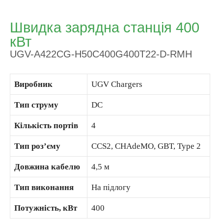
Швидка зарядна станція 400
кВт
UGV-A422CG-H50C400G400T22-D-RMH
Виробник
UGV Chargers
Тип струму
DC
Кількість портів
4
Тип роз’єму
CCS2, CHAdeMO, GBT, Type 2
Довжина кабелю
4,5 м
Тип виконання
На підлогу
Потужність, кВт
400