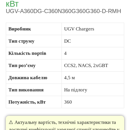
кВт
UGV-A360DG-C360N360G360G360-D-RMH
Виробник
UGV Chargers
Тип струму
DC
Кількість портів
4
Тип роз’єму
CCS2, NACS, 2хGBT
Довжина кабелю
4,5 м
Тип виконання
На підлогу
Потужність, кВт
360
⚠️ Актуальну вартість, технічні характеристики та
доступні конфігурації зарядної станції уточнюйте у