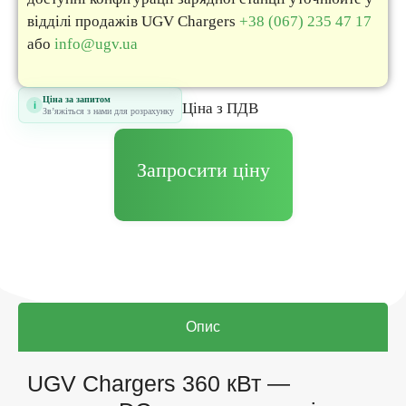
відділі продажів UGV Chargers
+38 (067) 235 47 17
або
info@ugv.ua
Ціна за запитом
i
Цiна з ПДВ
Звʼяжіться з нами для розрахунку
Запросити ціну
Опис
UGV Chargers 360 кВт —