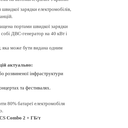
 швидкої зарядки електромобілів,
анцій.
нащена портами швидкої зарядки
собі ДВС-генератор на 40 кВт і
т, яка може бути видана одним
цій актуально:
або розвиненої інфраструктури
концертах та фестивалях.
дити 80% батареї електромобіля
о.
CS Combo 2 + ГБ/т