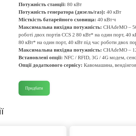
Потужність станції:
80 кВт
Потужність генератора (дизель/газ):
40 кВт
Місткість батарейного сховища:
40 кВт∙ч
Максимальна вихідна потужність:
CHAdeMO – 50 
роботі двох портів CCS 2 80 кВт* на один порт, 40 к
80 кВт* на один порт, 40 кВт під час роботи двох по
Максимальна вихідна потужність:
CHAdeMO – 125
Встановлені опції:
NFC / RFID, 3G / 4G модем, сен
Опції додаткового сервісу:
Кавомашина, вендінго
Придбати
ї