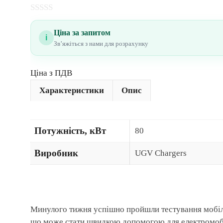
0
з
Ціна за запитом
5
i
Звʼяжіться з нами для розрахунку
Цiна з ПДВ
Характеристики
Опис
Потужність, кВт
80
Виробник
UGV Chargers
Минулого тижня успішно пройшли тестування мобіль
що може стати швидкою допомогою для електромобіл