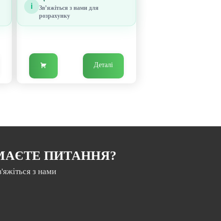
i
Звʼяжіться з нами для
розрахунку
Деталі
МАЄТЕ ПИТАННЯ?
в'яжіться з нами