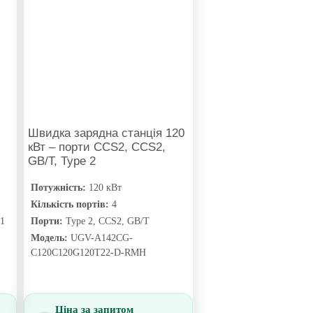
Швидка зарядна станція 120
кВт – порти CCS2, CCS2,
GB/T, Type 2
Потужність:
120 кВт
Кількість портів:
4
 1
Порти:
Type 2, CCS2, GB/T
Модель:
UGV-A142CG-
C120C120G120T22-D-RMH
Ціна за запитом