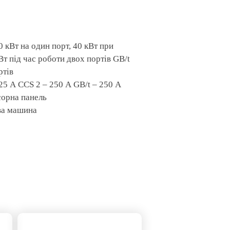
кВт на один порт, 40 кВт при
Вт під час роботи двох портів GB/t
ртів
 А CCS 2 – 250 А GB/t – 250 А
сорна панель
ва машина