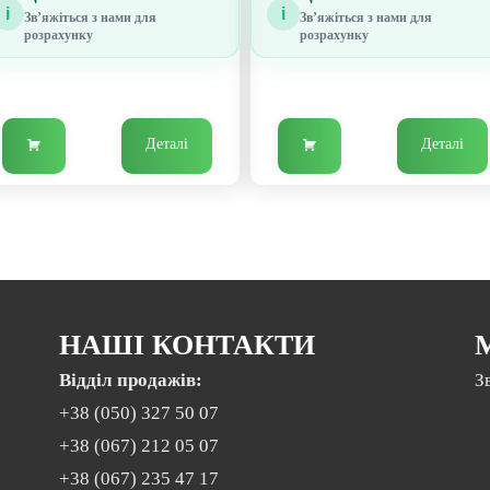
i
i
Звʼяжіться з нами для
Звʼяжіться з нами для
розрахунку
розрахунку
Деталі
Деталі
НАШІ КОНТАКТИ
Відділ продажів:
З
+38 (050) 327 50 07
+38 (067) 212 05 07
+38 (067) 235 47 17