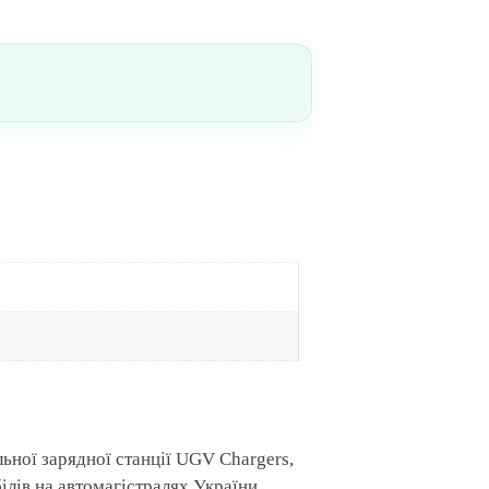
ної зарядної станції UGV Chargers,
ів на автомагістралях України.