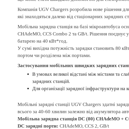
Компанія UGV Chargers розробила нове рішення для
які знаходяться далеко від стаціонарних зарядних ст
Мобільна зарядна станція на базі мікроавтобуса ос
CHAdeMO, CCS Combo 2 та GB/t. Рішення поєднує у 
батарею на 40 кВт*год.
У сумі вихідна потужність зарядки становить 80 кВ
портом чи розділена між портами.
Застосування мобільних швидких зарядних стан
В умовах великої відстані між містами та сл
зарядних станцій.
Для організації зарядної інфраструктури на 
Мобільні зарядні станції UGV Chargers здатні заря
всього за 40-60 хвилин залежно від акумулятора авт
Мобільна зарядна станція DC (80) CHAdeMO + C
DC зарядні порти:
CHAdeMO, CCS 2, GB/t