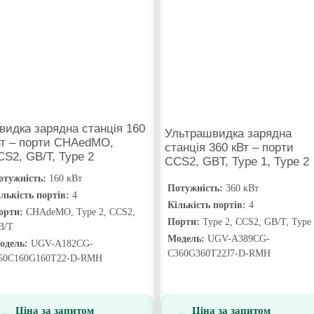
идка зарядна станція 160
Ультрашвидка зарядна
Вт – порти CHAedMO,
станція 360 кВт – порти
S2, GB/T, Type 2
CCS2, GBT, Type 1, Type 2
отужність:
160 кВт
Потужність:
360 кВт
лькість портів:
4
Кількість портів:
4
орти:
CHAdeMO, Type 2, CCS2,
Порти:
Type 2, CCS2, GB/T, Type
B/T
Модель:
UGV-A389CG-
одель:
UGV-A182CG-
С360G360T22J7-D-RMH
50C160G160T22-D-RMH
Ціна за запитом
Ціна за запитом