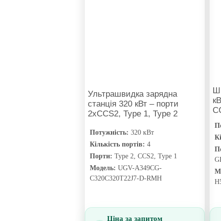
Шв
Ультрашвидка зарядна
к
станція 320 кВт – порти
CC
2xCCS2, Type 1, Type 2
П
Потужність:
320 кВт
Кі
Кількість портів:
4
П
Порти:
Type 2, CCS2, Type 1
G
Модель:
UGV-A349CG-
М
С320C320T22J7-D-RMH
H
Ціна за запитом