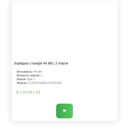
Зарядна станція 44 кВт, 2 порти
Потужність:
44 кВт
Кількість портів:
2
Порти:
Type 2
Модель:
G (UGV-A44AG-T22T22-R)
₴
119,981.69