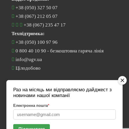
+38 (050) 327 50 07
+38 (067) 212 05 07
+38 (067) 235 47 17
Техпідтримка:
+38 (050) 100 97 96
0 800 40 10 90
- безкоштовна гаряча лінія
info@ugv.ua
Цілодобово
МАЄТЕ ПИТАННЯ?
Раз на місяць ми відправляємо дайджест з
новинами нашої компанії
Зв'яжіться з нами
Електронна пошта
*
Підписатися