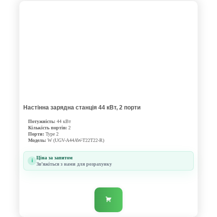
Настінна зарядна станція 44 кВт, 2 порти
Потужність:
44 кВт
Кількість портів:
2
Порти:
Type 2
Модель:
W (UGV-A44AW-T22T22-R)
Ціна за запитом
i
Звʼяжіться з нами для розрахунку