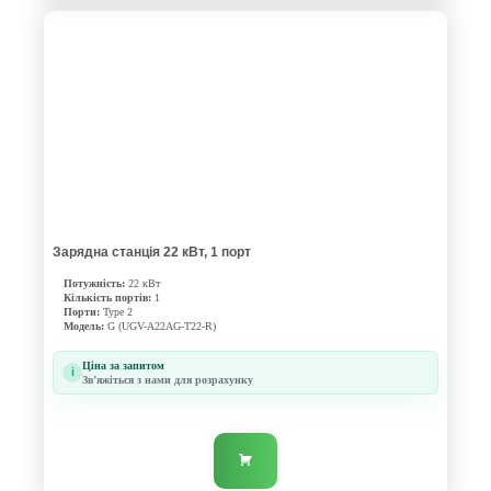
Зарядна станція 22 кВт, 1 порт
Потужність:
22 кВт
Кількість портів:
1
Порти:
Type 2
Модель:
G (UGV-A22AG-T22-R)
Ціна за запитом
i
Звʼяжіться з нами для розрахунку