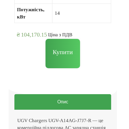
Потужність,
14
кВт
₴
104,170.15
Цiна з ПДВ
Купити
Опис
UGV Chargers UGV-A14AG-J7J7-R — це
комерційна підлогова AC зарядна станція