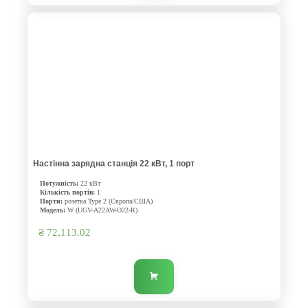
Настінна зарядна станція 22 кВт, 1 порт
Потужність:
22 кВт
Кількість портів:
1
Порти:
розетка Type 2 (Європа/США)
Модель:
W (UGV-A22AW-O22-R)
₴
72,113.02