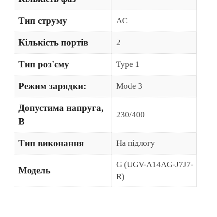
Тип струму
AC
Кількість портів
2
Тип роз'єму
Type 1
Режим зарядки:
Mode 3
Допустима напруга,
230/400
В
Тип виконання
На підлогу
G (UGV-A14AG-J7J7-
Модель
R)