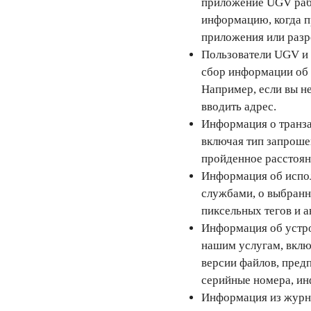
приложение UGV рабо
информацию, когда п
приложения или разр
Пользователи UGV и 
сбор информации об 
Например, если вы н
вводить адрес.
Информация о транза
включая тип запрошен
пройденное расстоян
Информация об испол
службами, о выбранн
пиксельных тегов и 
Информация об устро
нашим услугам, вклю
версии файлов, пред
серийные номера, и
Информация из журна