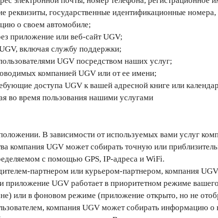
рес электронной почты, номер телефона, регистрационное им
ие реквизиты, государственные идентификационные номера, 
цию о своем автомобиле;
рез приложение или веб-сайт UGV;
UGV, включая службу поддержки;
 пользователями UGV посредством наших услуг;
проводимых компанией UGV или от ее имени;
ребующие доступа UGV к вашей адресной книге или календа
ая во время пользования нашими услугами
оложении. В зависимости от используемых вами услуг ком
тва компания UGV может собирать точную или приблизите
еделяемом с помощью GPS, IP-адреса и WiFi.
одителем-партнером или курьером-партнером, компания UG
и приложение UGV работает в приоритетном режиме вашего
не) или в фоновом режиме (приложение открыто, но не отобр
ользователем, компания UGV может собирать информацию о 