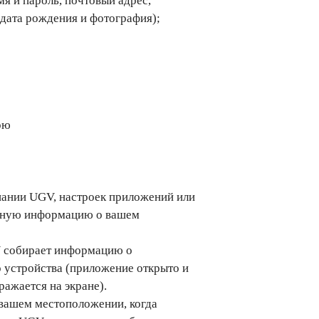
я и пароль, почтовый адрес,
дата рождения и фотография);
рю
пании UGV, настроек приложений или
льную информацию о вашем
V собирает информацию о
 устройства (приложение открыто и
ажается на экране).
вашем местоположении, когда