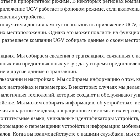
тает в приоритетном режиме. В некоторых регионах компа
риложение UGV работает в фоновом режиме, если включены
ешения устройства.
получатели доставок могут использовать приложение UGV, 
их местоположении. Однако это может повлиять на функцио
е разрешаете компании UGV собирать данные о своем место
кциях. Мы собираем сведения о транзакциях, связанных с и
ных или предоставленных услуг, дату и время предоставлени
ие и другие данные о транзакции.
ьзовании и настройках. Мы собираем информацию о том, ка
ых настройках и параметрах. В некоторых случаях мы делае
аналогичных технологий, которые создают и обслуживают у
йстве. Мы можем собирать информацию об устройствах, ис
чая аппаратные модели, операционные системы и их версии,
почтительные языки, уникальные идентификаторы устройств
нформацию о перемещении устройств и информацию мобильн
лов. Когда вы взаимодействуете с нашими службами, мы с