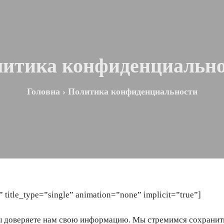
итика конфиденциальн
Головна
›
Политика конфиденциальности
” title_type=”single” animation=”none” implicit=”true”]
ы доверяете нам свою информацию. Мы стремимся сохранить