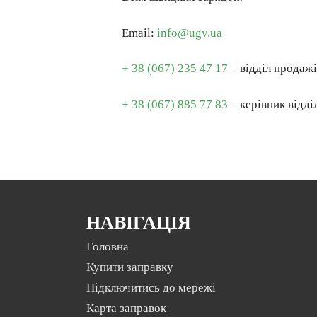
Email:
info@ugv.ua
+ 38 (067) 235 47 17
– відділ продаж
+ 38 (067) 885 77 83
– керiвник відд
НАВІГАЦІЯ
Головна
Купити заправку
Підключитись до мережі
Карта заправок