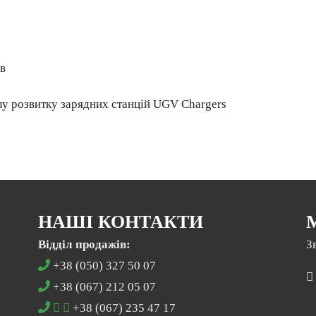
ів
ілу розвитку зарядних станцiй UGV Chargers
НАШІ КОНТАКТИ
Відділ продажів:
З
+38 (050) 327 50 07
+38 (067) 212 05 07
+38 (067) 235 47 17