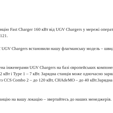
нцію Fast Charger 160 кВт від UGV Chargers у мережі опера
 121.
ї UGV Chargers встановили нашу флагманську модель – шви
ена інженерами UGV Chargers на базі європейських компонен
2 кВт і Type 1 – 7 кВт. Зарядна станція може одночасно зар
з CCS Combo 2 – до 120 кВт, CHAdeMO – до 40 кВт.Зарядна 
анцію на вашу локацію – звертайтесь до наших менеджерів.