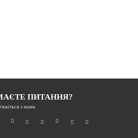
МАЄТЕ ПИТАННЯ?
в'яжіться з нами