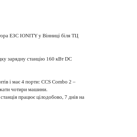
тора ЕЗС ІONITY у Вінниці біля ТЦ
дку зарядну станцію 160 кВт DC
тів і має 4 порти: CCS Combo 2 –
яжати чотири машини.
станція працює цілодобово, 7 днів на