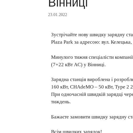
Вінниці
23.01.2022
Зустрічайте нову швидку зарядну ста
Plaza Park за адресою: вул. Келецька,
Минулого тижня спеціалісти компані
(7+22 кВт AC) у Вінниці.
Зарядна станція вироблена і розробл
160 кВт, CHAdeMO – 50 кВт, Type 2 2
При одночасній швидкій зарядці чере
тиждень.
Бажаєте замовити швидку зарядну ст
Всім швидких зарядок!