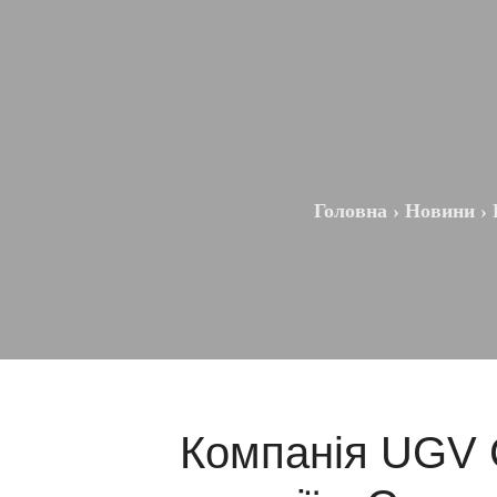
Головна
›
Новини
›
Компанія UGV C