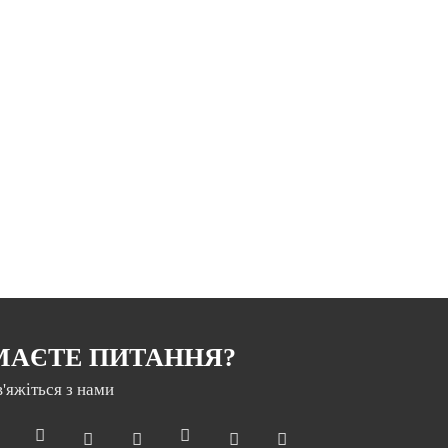
МАЄТЕ ПИТАННЯ?
в'яжіться з нами