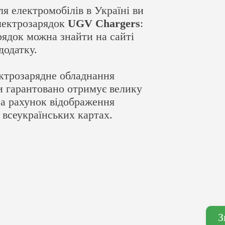
я електромобілів в Україні ви
лектрозарядок
UGV Chargers
:
рядок можна знайти на сайті
додатку.
ктрозарядне обладнання
и гарантовано отримує велику
 за рахунок відображення
 всеукраїнських картах.
З