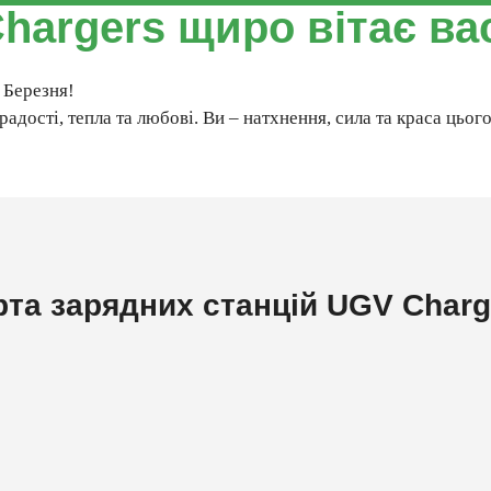
argers щиро вітає вас
8 Березня!
адості, тепла та любові. Ви – натхнення, сила та краса цього
рта зарядних станцій UGV Charg