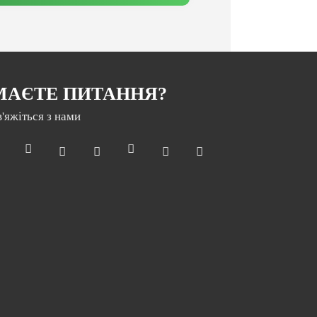
МАЄТЕ ПИТАННЯ?
в'яжіться з нами
Раз на місяць ми відправляємо дайджест з
новинами нашої компанії
Електронна пошта
*