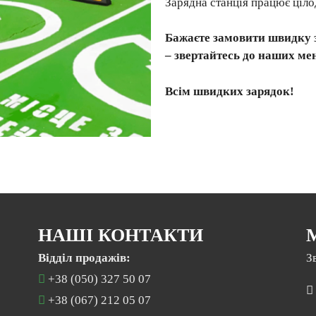
Зарядна станція працює ціло
Бажаєте замовити швидку 
– звертайтесь до наших ме
Всім швидких зарядок!
НАШІ КОНТАКТИ
Відділ продажів:
З
+38 (050) 327 50 07
+38 (067) 212 05 07