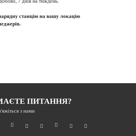
добово, 7 днів на тиждень.
зарядну станцію на вашу локацію
неджерів.
МАЄТЕ ПИТАННЯ?
в'яжіться з нами