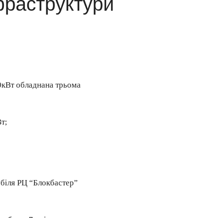
фраструктури
0кВт обладнана трьома
т;
, біля РЦ “Блокбастер”