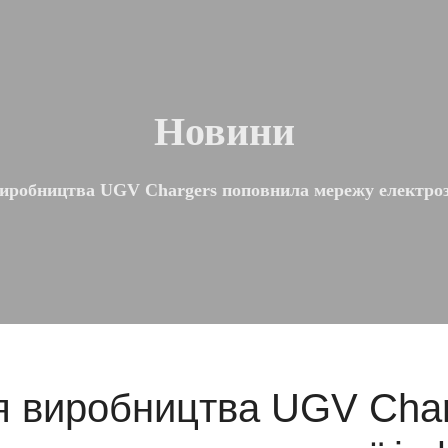
Новини
виробництва UGV Chargers поповнила мережу електроз
ія виробництва UGV Cha