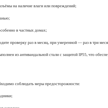
азъёмы на наличие влаги или повреждений;
канью;
особенно в частных домах;
дите проверку раз в месяц, при умеренной — раз в три меся
полнен из антивандальной стали с защитой IP55, что обесп
бходимо соблюдать меры предосторожности:
одники;