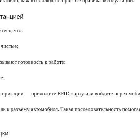
ективно, важно соблюдать простые правила эксплуатации.
станцией
тесь, что:
 чистые;
зывают готовность к работе;
е;
вторизации — приложите RFID-карту или войдите через мо
ель к разъёму автомобиля. Такая последовательность помог
дки