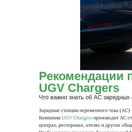
Рекомендации п
UGV Chargers
Что важно знать об AC зарядных
Зарядные станции переменного тока (AC) 
Компания
UGV Chargers
производит AC ста
центрах, ресторанах, отелях и других общ