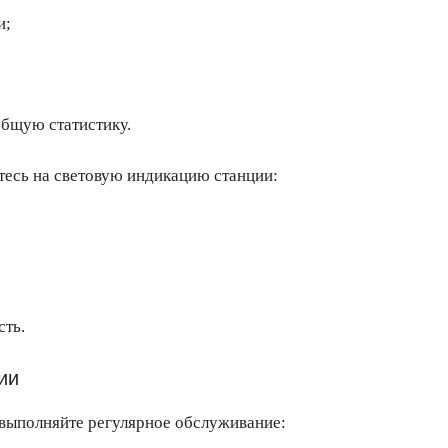
и;
общую статистику.
тесь на световую индикацию станции:
сть.
ии
 выполняйте регулярное обслуживание: