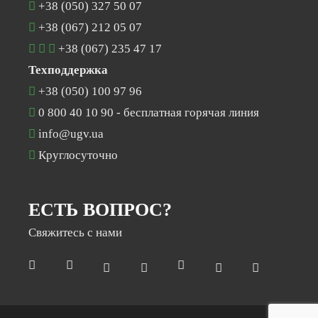
+38 (050) 327 50 07
+38 (067) 212 05 07
+38 (067) 235 47 17
Техподдержка
+38 (050) 100 97 96
0 800 40 10 90
- бесплатная горячая линия
info@ugv.ua
Круглосуточно
ЕСТЬ ВОПРОС?
Раз на місяць ми відправляємо дайджест з
новинами нашої компанії
Свяжитесь с нами
Електронна пошта
*
Підписатися