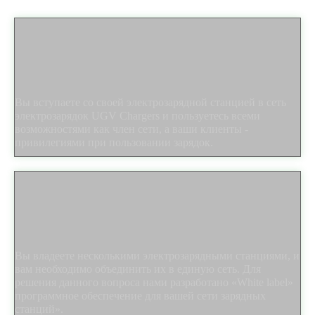
Вы вступаете со своей электрозарядной станцией в сеть
электрозарядок UGV Chargers и пользуетесь всеми
возможностями как член сети, а ваши клиенты -
привилегиями при пользовании зарядок.
Вы владеете несколькими электрозарядными станциями, и
вам необходимо объединить их в единую сеть. Для
решения данного вопроса нами разработано «White label»
программное обеспечение для вашей сети зарядных
станций».