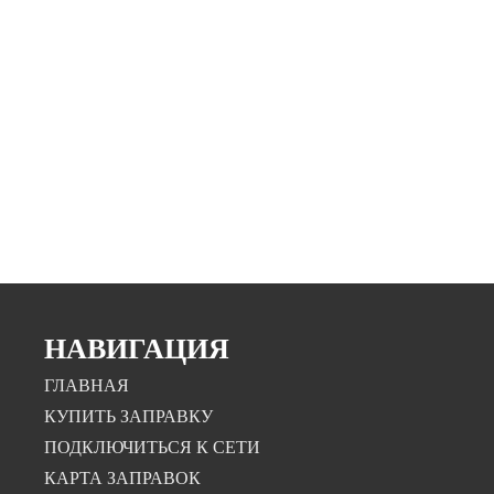
батареи электромобиля зависит от марки авто, состояния его
батареи, но и от типа зарядного оборудования.
Быстрые заправки для электромобилей в Киеве, Одессе,
Харькове встретить нечасто, поскольку стоимость таких
станций достаточно высока, да и за короткий период времени
можно зарядить электромобиль до 80%. Наиболее большим
спросом пользуются зарядные устройства для электромобилей
со стандартной скоростью заряда – так называемые АС
станции.
UGV Chargers предлагает потенциальным клиентам купить
зарядное устройство для электромобиля под любые требования:
возможную выделяемую мощность, необходимость в
количестве портов, а таже внешний дизайн. Все эти параметры
и цена оборудования могут варьироваться, и мы
кастомизируем наши решения под ваши условия.
НАВИГАЦИЯ
ГЛАВНАЯ
КУПИТЬ ЗАПРАВКУ
ПОДКЛЮЧИТЬСЯ К СЕТИ
КАРТА ЗАПРАВОК