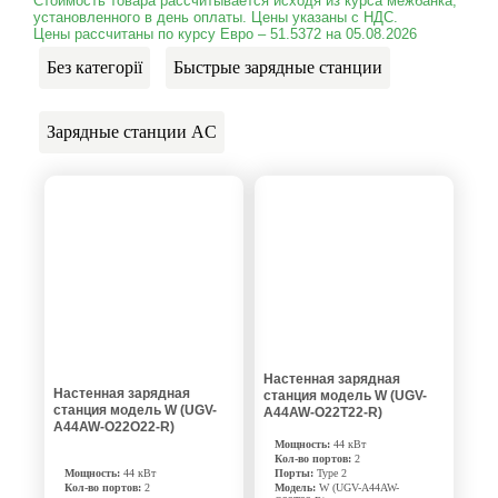
Стоимость товара рассчитывается исходя из курса межбанка,
установленного в день оплаты. Цены указаны с НДС.
Цены рассчитаны по курсу Евро – 51.5372 на 05.08.2026
Без категорії
Быстрые зарядные станции
Зарядные станции AC
Настенная зарядная
Настенная зарядная
станция модель W (UGV-
станция модель W (UGV-
A44AW-O22T22-R)
A44AW-O22O22-R)
Мощность:
44 кВт
Кол-во портов:
2
Мощность:
44 кВт
Порты:
Type 2
Кол-во портов:
2
Модель:
W (UGV-A44AW-