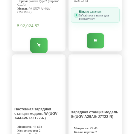
O22T22-R)
Порты:
розетка Type 2 (Европа/
США)
Модель:
W (UGV-A44AW-
Ціна за запитом
O22O22-R)
i
Звʼяжіться з нами для
розрахунку
₴
92,024.82
Настенная зарядная
Зарядная станция модель
станция модель W (UGV-
G (UGV-A29AG-J7T22-R)
A44AW-T22T22-R)
Мощность:
44 кВт
Мощность:
29 кВт
Кол-во портов:
2
Кол-во портов:
2