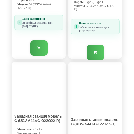
Порты:
Type 2
Порты:
Type 2, Type 1
Модель:
W (UGV-A44AW-
Модель:
G (UGV-A29AG-J7T22-
T22T22-R)
R)
Ціна за запитом
i
Звʼяжіться з нами для
Ціна за запитом
розрахунку
i
Звʼяжіться з нами для
розрахунку
Зарядная станция модель
Зарядная станция модель
G (UGV-A44AG-O22O22-R)
G (UGV-A44AG-T22T22-R)
Мощность:
44 кВт
Кол-во портов:
2