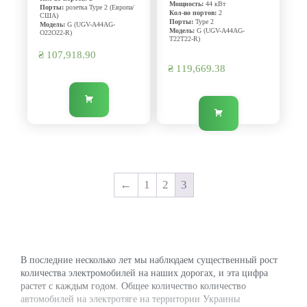
Мощность:
44 кВт
Порты:
розетка Type 2 (Европа/
Кол-во портов:
2
США)
Порты:
Type 2
Модель:
G (UGV-A44AG-
Модель:
G (UGV-A44AG-
O22O22-R)
T22T22-R)
₴
107,918.90
₴
119,669.38
←
1
2
3
В последние несколько лет мы наблюдаем существенный рост
количества электромобилей на наших дорогах, и эта цифра
растет с каждым годом. Общее количество количество
автомобилей на электротяге на территории Украины