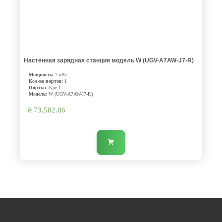
Настенная зарядная станция модель W (UGV-A7AW-J7-R)
Мощность:
7 кВт
Кол-во портов:
1
Порты:
Type 1
Модель:
W (UGV-A7AW-J7-R)
₴
73,582.06