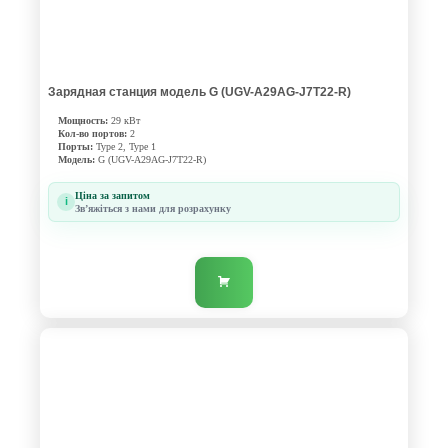
Зарядная станция модель G (UGV-A29AG-J7T22-R)
Мощность:
29 кВт
Кол-во портов:
2
Порты:
Type 2, Type 1
Модель:
G (UGV-A29AG-J7T22-R)
Ціна за запитом
i
Звʼяжіться з нами для розрахунку