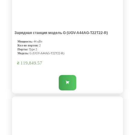
Зарядная станция модель G (UGV-A44AG-T22T22-R)
Мощность:
44 кВт
Кол-во портов:
2
Порты:
Type 2
Модель:
G (UGV-A44AG-T22T22-R)
₴
119,849.57