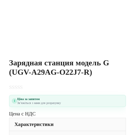
Зарядная станция модель G
(UGV-A29AG-O22J7-R)
0
o
Ціна за запитом
i
Звʼяжіться з нами для розрахунку
u
t
Цена с НДС
o
f
Характеристики
5