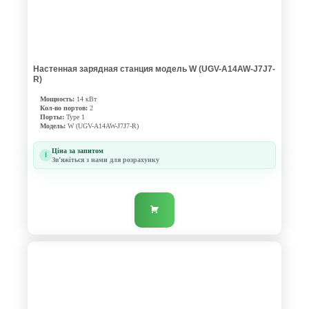
Настенная зарядная станция модель W (UGV-A14AW-J7J7-
R)
Мощность:
14 кВт
Кол-во портов:
2
Порты:
Type 1
Модель:
W (UGV-A14AW-J7J7-R)
Ціна за запитом
i
Звʼяжіться з нами для розрахунку