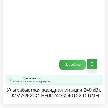
Подробнее
Ціна за запитом
i
Звʼяжіться з нами для розрахунку
Ультрабыстрая зарядная станция 240 кВт,
UGV-A262CG-H50C240G240T22-D-RMH