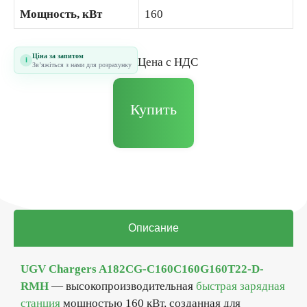
Мощность, кВт
160
Ціна за запитом
i
Цена с НДС
Звʼяжіться з нами для розрахунку
Купить
Описание
UGV Chargers A182CG-C160C160G160T22-D-
RMH
— высокопроизводительная
быстрая зарядная
станция
мощностью 160 кВт, созданная для