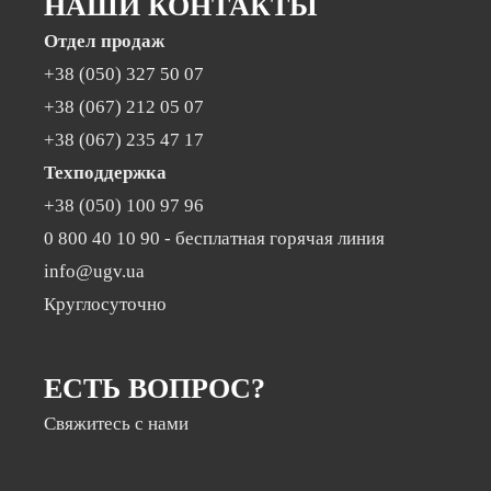
НАШИ КОНТАКТЫ
Отдел продаж
+38 (050) 327 50 07
+38 (067) 212 05 07
+38 (067) 235 47 17
Техподдержка
+38 (050) 100 97 96
0 800 40 10 90
- бесплатная горячая линия
info@ugv.ua
Круглосуточно
Раз на місяць ми відправляємо дайджест з
новинами нашої компанії
ЕСТЬ ВОПРОС?
Електронна пошта
*
Свяжитесь с нами