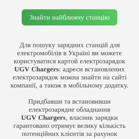
Знайти найближчу станцію
Для пошуку зарядних станцій для
електромобілів в Україні ви можете
користуватися картой електрозарядок
UGV Chargers
: адреси встановлених
електрозарядок можна знайти на сайті
компанії, а також в мобільному додатку.
Придбавши та встановивши
електрозарядне обладнання
UGV Chargers
, власник зарядки
гарантовано отримує велику кількість
потенційних клієнтів за рахунок