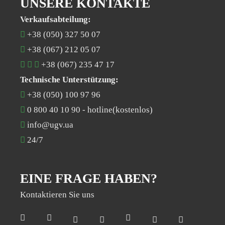
UNSERE KONTAKTE
Verkaufsabteilung:
+38 (050) 327 50 07
+38 (067) 212 05 07
+38 (067) 235 47 17
Technische Unterstützung:
+38 (050) 100 97 96
0 800 40 10 90
- hotline(kostenlos)
info@ugv.ua
24/7
EINE FRAGE HABEN?
Раз на місяць ми відправляємо дайджест з
новинами нашої компанії
Kontaktieren Sie uns
Електронна пошта
*