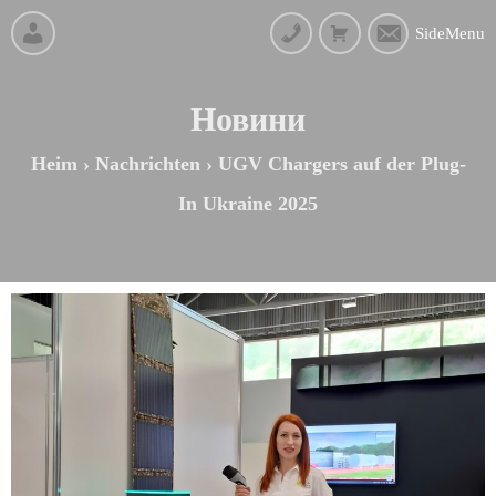
SideMenu
Новини
Heim
›
Nachrichten
›
UGV Chargers auf der Plug-
In Ukraine 2025