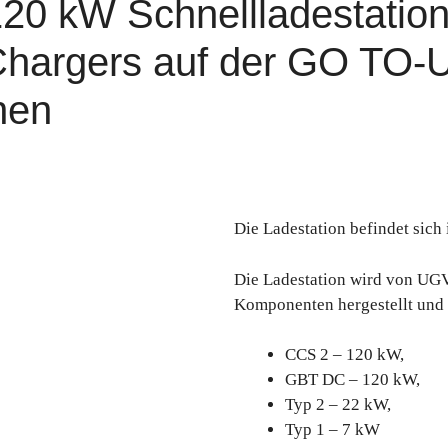
120 kW Schnellladestatio
argers auf der GO TO-U-
nen
Die Ladestation befindet sich
Die Ladestation wird von UGV
Komponenten hergestellt und 
CCS 2 – 120 kW,
GBT DC – 120 kW,
Typ 2 – 22 kW,
Typ 1 – 7 kW