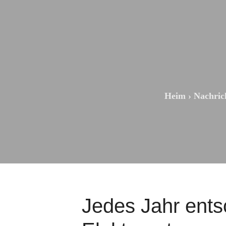
Heim
›
Nachric
Jedes Jahr ents