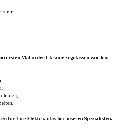
eiten;
um ersten Mal in der Ukraine zugelassen wurden:
n;
n;
nheiten;
eiten.
nen für Ihre Elektroautos bei unseren Spezialisten.